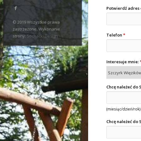
Potwierdź adres 
© 2019 Wszystkie prawa
zastrzeżone. Wykonanie
Telefon
*
strony:
Sochacki Design
Interesuje mnie:
Chcę należeć do 
(miesiąc/dzień/rok)
Chcę należeć do 