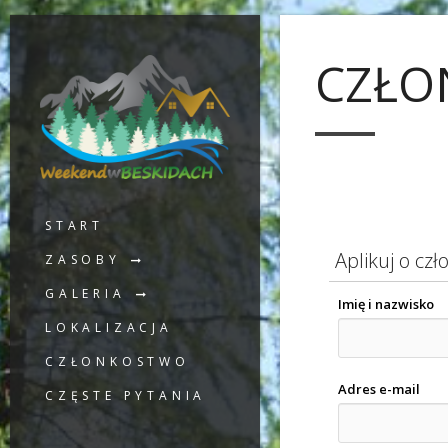
CZŁO
START
Aplikuj o cz
ZASOBY
GALERIA
Imię i nazwisko
LOKALIZACJA
CZŁONKOSTWO
Adres e-mail
CZĘSTE PYTANIA