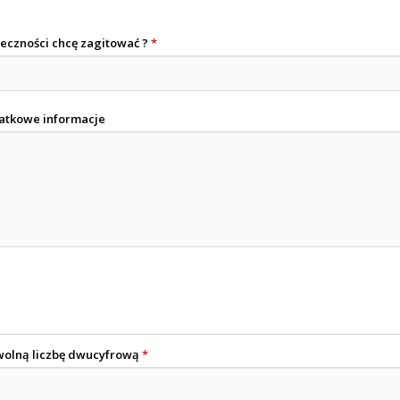
łeczności chcę zagitować ?
*
atkowe informacje
wolną liczbę dwucyfrową
*