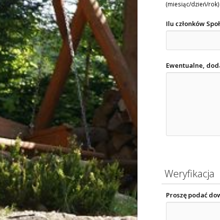
(miesiąc/dzień/rok)
Ilu członków Spo
Ewentualne, dod
Weryfikacja
Proszę podać do