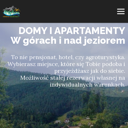
DOMY I APARTAMENTY
W górach i nad jeziorem
To nie pensjonat, hotel, czy agroturystyka.
Wybierasz miejsce, które się Tobie podoba i
przyjeżdżasz jak do siebie.
Możliwość stałej rezerwacji własnej na
indywidualnych warunkach.